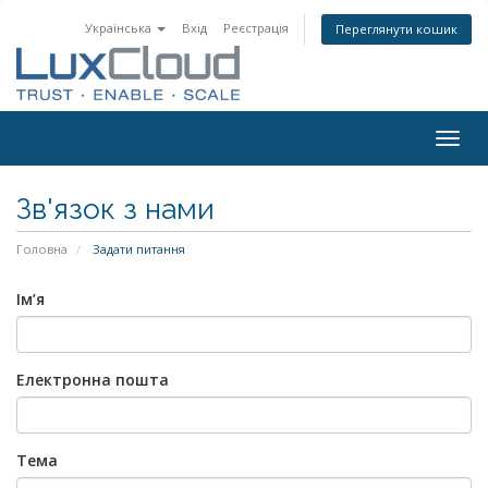
Українська
Вхід
Реєстрація
Переглянути кошик
Togg
navig
Зв'язок з нами
Головна
Задати питання
Ім’я
Електронна пошта
Тема